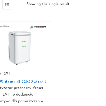
Showing the single result
r 12VF
,00
zł
2 226,30
zł
netto | (
z VAT)
tyzator przenośny Vesser
 12VF to doskonała
natywa dla pomieszczeń w