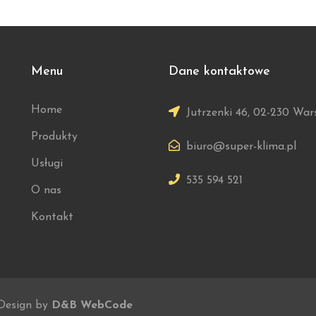
Menu
Dane kontaktowe
Home
Jutrzenki 46, 02-230 Wa
Produkty
biuro@super-klima.pl
Usługi
535 594 521
O nas
Kontakt
Design by
D&B WebCode