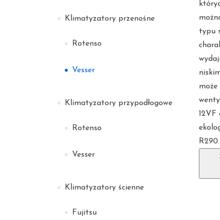
który
można
Klimatyzatory przenośne
typu 
Rotenso
chara
wydaj
Vesser
niski
może d
wenty
Klimatyzatory przypodłogowe
12VF 
ekolo
Rotenso
R290.
Vesser
Klimatyzatory ścienne
Fujitsu