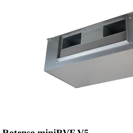
Rotenso miniRVF V5